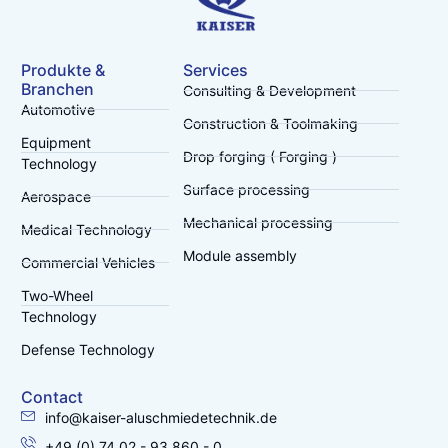
Produkte &
Services
Branchen
Consulting & Development
Automotive
Construction & Toolmaking
Equipment
Drop forging ( Forging )
Technology
Surface processing
Aerospace
Mechanical processing
Medical Technology
Module assembly
Commercial Vehicles
Two-Wheel
Technology
Defense Technology
Contact
info@kaiser-aluschmiedetechnik.de
+49 (0) 74 02 - 93 860 - 0