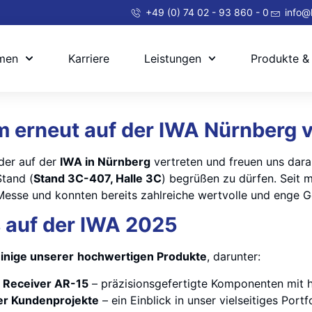
+49 (0) 74 02 - 93 860 - 0
info@
men
Karriere
Leistungen
Produkte &
 erneut auf der IWA Nürnberg v
der auf der
IWA in Nürnberg
vertreten und freuen uns dara
tand (
Stand 3C-407, Halle 3C
) begrüßen zu dürfen. Seit m
Messe und konnten bereits zahlreiche wertvolle und enge 
s auf der IWA 2025
inige unserer
hochwertigen Produkte
, darunter:
 Receiver AR-15
– präzisionsgefertigte Komponenten mit h
er Kundenprojekte
– ein Einblick in unser vielseitiges Port